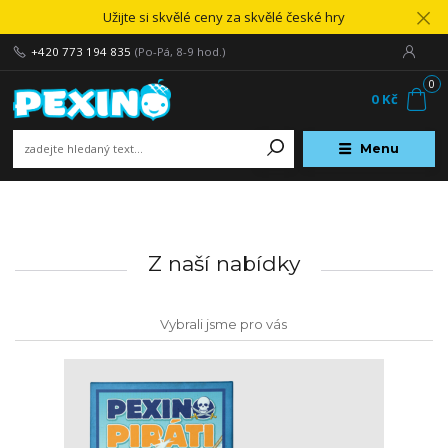
Užijte si skvělé ceny za skvělé české hry
+420 773 194 835
(Po-Pá, 8-9 hod.)
0
0 Kč
Menu
Z naší nabídky
Vybrali jsme pro vás