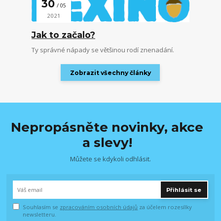
30
05
2021
Jak to začalo?
Ty správné nápady se většinou rodí znenadání.
Zobrazit všechny články
Nepropásněte novinky, akce
a slevy!
Můžete se kdykoli odhlásit.
Přihlásit se
Souhlasím se
zpracováním osobních údajů
za účelem rozesílky
newsletteru.