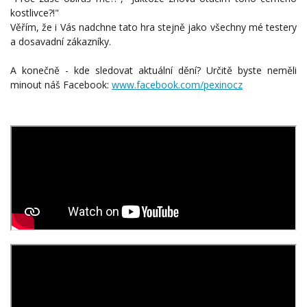
kostlivce?!"
Věřím, že i Vás nadchne tato hra stejně jako všechny mé testery
a dosavadní zákazníky.
A konečně - kde sledovat aktuální dění? Určitě byste neměli
minout náš Facebook:
www.facebook.com/pexinocz