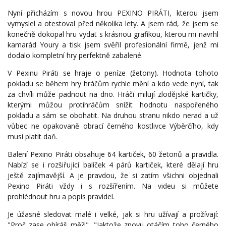
Nyní přicházím s novou hrou PEXINO PIRÁTI, kterou jsem
vymyslel a otestoval před několika lety. A jsem rád, že jsem se
konečně dokopal hru vydat s krásnou grafikou, kterou mi navrhl
kamarád Youry a tisk jsem svěřil profesionální firmě, jenž mi
dodalo kompletní hry perfektně zabalené.
V Pexinu Piráti se hraje o peníze (žetony). Hodnota tohoto
pokladu se během hry hráčům rychle mění a kdo vede nyní, tak
za chvíli může padnout na dno. Hráči milují zlodějské kartičky,
kterými můžou protihráčům snížit hodnotu naspořeného
pokladu a sám se obohatit. Na druhou stranu nikdo nerad a už
vůbec ne opakovaně obrací černého kostlivce Výběrčího, kdy
musí platit daň.
Balení Pexino Piráti obsahuje 64 kartiček, 60 žetonů a pravidla.
Nabízí se i rozšiřující balíček 4 párů kartiček, které dělají hru
ještě zajímavější. A je pravdou, že si zatím všichni objednali
Pexino Piráti vždy i s rozšířením. Na videu si můžete
prohlédnout hru a popis pravidel.
Je úžasné sledovat malé i velké, jak si hru užívají a prožívají:
"Proč zase obíráš mě?!", "Jaktože znovu otáčím toho černého