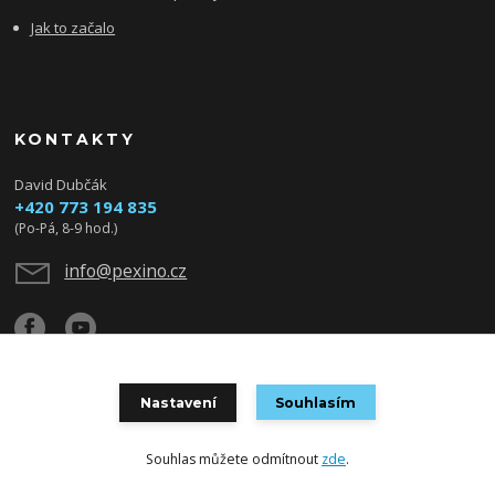
Jak to začalo
KONTAKTY
David Dubčák
+420 773 194 835
(Po-Pá, 8-9 hod.)
info@pexino.cz
Nastavení
Souhlasím
© Pexino 2022
Souhlas můžete odmítnout
zde
.
Vytvořeno na
Eshop-rychle.cz