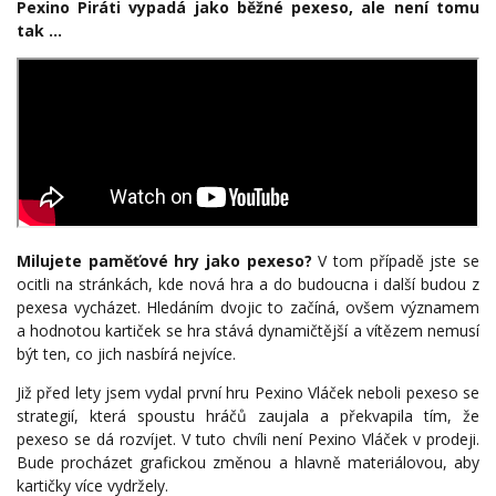
Pexino Piráti vypadá jako běžné pexeso, ale není tomu
tak ...
Milujete paměťové hry jako pexeso?
V tom případě jste se
ocitli na stránkách, kde nová hra a do budoucna i další budou z
pexesa vycházet. Hledáním dvojic to začíná, ovšem významem
a hodnotou kartiček se hra stává dynamičtější a vítězem nemusí
být ten, co jich nasbírá nejvíce.
Již před lety jsem vydal první hru Pexino Vláček neboli pexeso se
strategií, která spoustu hráčů zaujala a překvapila tím, že
pexeso se dá rozvíjet. V tuto chvíli není Pexino Vláček v prodeji.
Bude procházet grafickou změnou a hlavně materiálovou, aby
kartičky více vydržely.