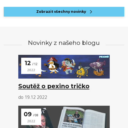
Zobrazit všechny novinky
Novinky z našeho blogu
12
12
2022
Soutěž o pexino tričko
do 19.12 2022
09
08
2022