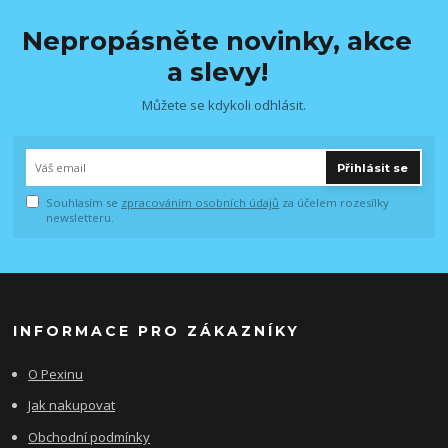
Nepropásněte novinky, akce
a slevy!
Můžete se kdykoli odhlásit.
Přihlásit se
Souhlasím se
zpracováním osobních údajů
za účelem rozesílky
newsletteru.
INFORMACE PRO ZÁKAZNÍKY
O Pexinu
Jak nakupovat
Obchodní podmínky