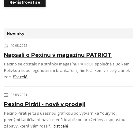
Registrovat se
Novinky
10.08.2022
Napsali o Pexinu v magazínu PATRIOT
Pexino se dostalo na stránky magazínu PATRIOT společně s Bolkem
Polívkou nebo legendárním brankářem Jiřím Králíkem viz celý článek
zde.
číst celé
06.03.2021
Pexino Piráti - nově v prodeji
Pexino Piráti je tu s úžasnou grafikou od výtvarníka Youryho,
pevnými kartičkami, navíc menší krabičkou pro žetony a spoustou
zábavy, která Vám rozšíř...
číst celé