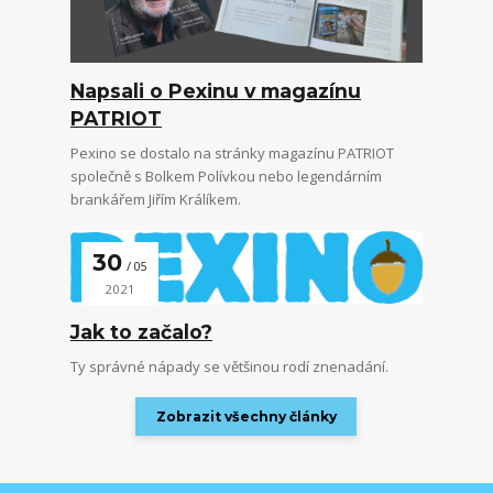
Napsali o Pexinu v magazínu
PATRIOT
Pexino se dostalo na stránky magazínu PATRIOT
společně s Bolkem Polívkou nebo legendárním
brankářem Jiřím Králíkem.
30
05
2021
Jak to začalo?
Ty správné nápady se většinou rodí znenadání.
Zobrazit všechny články