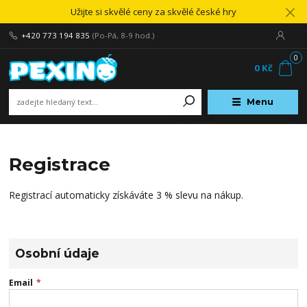
Užijte si skvělé ceny za skvělé české hry
+420 773 194 835
(Po-Pá, 8-9 hod.)
0
0 Kč
Menu
Registrace
Registrací automaticky získáváte 3 % slevu na nákup.
Osobní údaje
Email
*